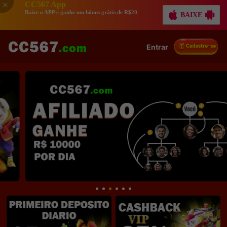
CC567 App
Baixe o APP e ganhe um bônus grátis de R$20
BAIXE
Entrar