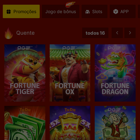
Promoções
Jogo de bônus
Slots
APP
Quente
todos 16