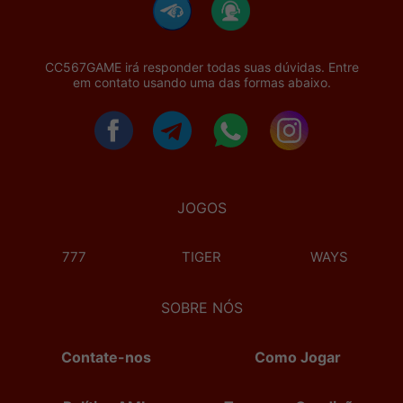
CC567GAME irá responder todas suas dúvidas. Entre
em contato usando uma das formas abaixo.
JOGOS
777
TIGER
WAYS
SOBRE NÓS
Contate-nos
Como Jogar