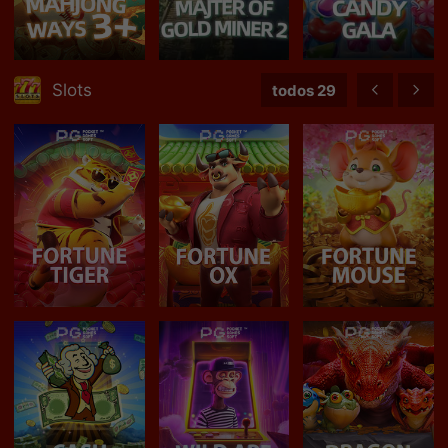
Slots
todos 29